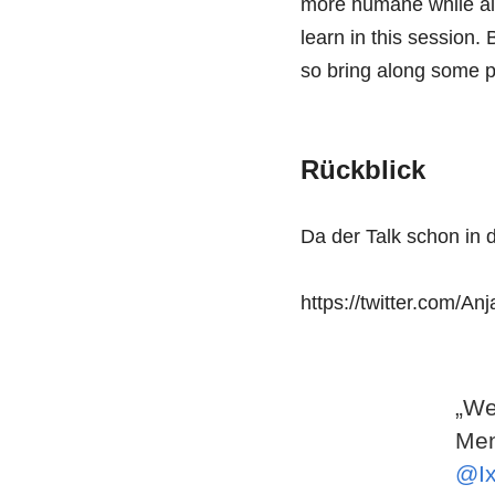
more humane while als
learn in this session.
so bring along some pr
Rückblick
Da der Talk schon in d
https://twitter.com/
„We
Men
@I