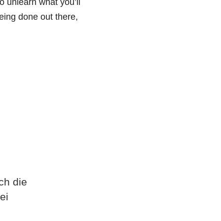
 unlearn what you’ll
being done out there,
ch die
ei