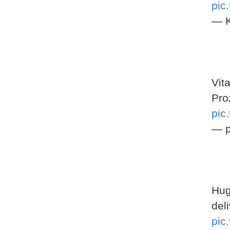
pic
— K
Vit
Pro
pic
— p
Hug
del
pic