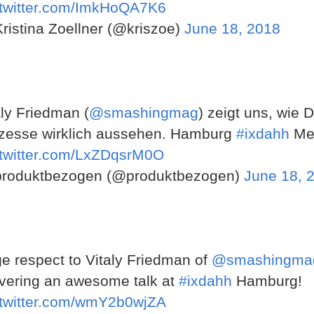
.twitter.com/ImkHoQA7K6
ristina Zoellner (@kriszoe)
June 18, 2018
aly Friedman (
@smashingmag
) zeigt uns, wie 
zesse wirklich aussehen. Hamburg
#ixdahh
Me
.twitter.com/LxZDqsrM0O
roduktbezogen (@produktbezogen)
June 18, 
e respect to Vitaly Friedman of
@smashingma
ivering an awesome talk at
#ixdahh
Hamburg!
.twitter.com/wmY2b0wjZA