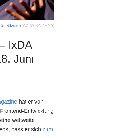
fan Nitzsche
(CC BY-NC-SA 2.0)
 – IxDA
8. Juni
gazine
hat er von
 Frontend-Entwicklung
eine weltweite
wegs, dass er sich
zum