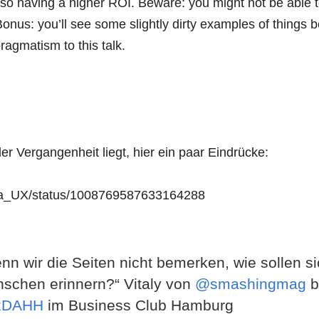
o having a higher ROI. Beware: you might not be able to
 Bonus: you’ll see some slightly dirty examples of things 
agmatism to this talk.
er Vergangenheit liegt, hier ein paar Eindrücke:
Anja_UX/status/1008769587633164288
nn wir die Seiten nicht bemerken, wie sollen si
schen erinnern?“ Vitaly von
@smashingmag
b
xDAHH
im Business Club Hamburg