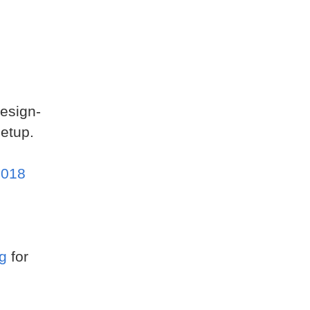
Design-
etup.
2018
g
for