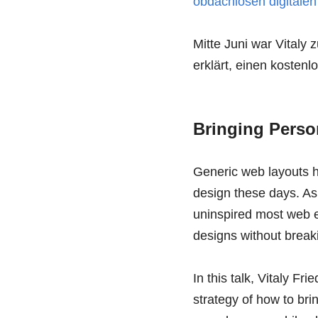
obdachlosen digitalen
Mitte Juni war Vitaly
erklärt, einen kostenl
Bringing Perso
Generic web layouts 
design these days. As
uninspired most web 
designs without breaki
In this talk, Vitaly F
strategy of how to br