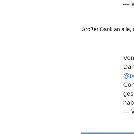
— W
Großer Dank an alle, 
Vo
Da
@I
Con
ges
hab
— W