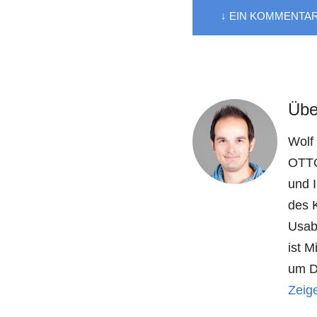
↓ EIN KOMMENTA
Übe
Wolf 
OTTO
und 
des 
Usabi
ist 
um D
Zeige