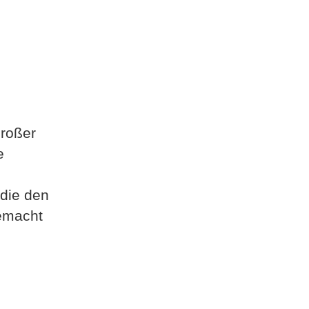
Großer
e
 die den
gemacht