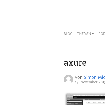
BLOG
THEMEN
POD
axure
von
Simon Mic
19. November 201