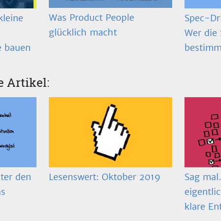
Was Product People
Spec-Dr
kleine
glücklich macht
Wer die 
bestimm
e bauen
e Artikel:
ter den
Lesenswert: Oktober 2019
Sag mal…
as
eigentli
klare En