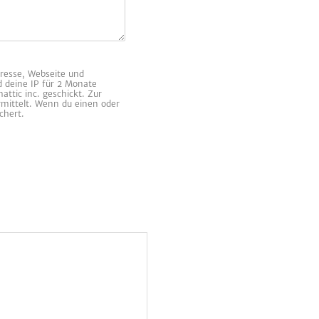
resse, Webseite und
d deine IP für 2 Monate
ttic inc. geschickt. Zur
rmittelt. Wenn du einen oder
chert.