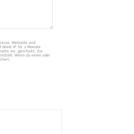
resse, Webseite und
d deine IP für 2 Monate
ttic inc. geschickt. Zur
rmittelt. Wenn du einen oder
chert.