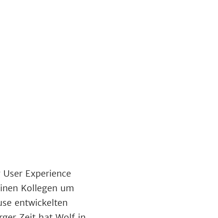
g User Experience
inen Kollegen um
use entwickelten
er Zeit hat Wolf in