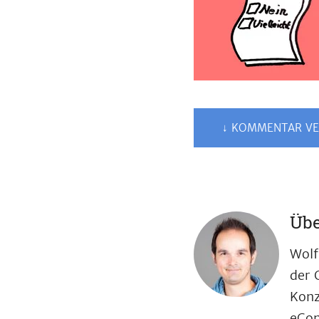
↓ KOMMENTAR VE
Übe
Wolf
der 
Konz
eCom