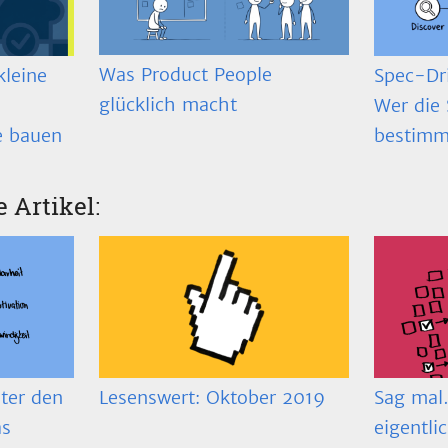
Was Product People
Spec-Dr
kleine
glücklich macht
Wer die 
bestimm
e bauen
e Artikel:
ter den
Lesenswert: Oktober 2019
Sag mal…
as
eigentli