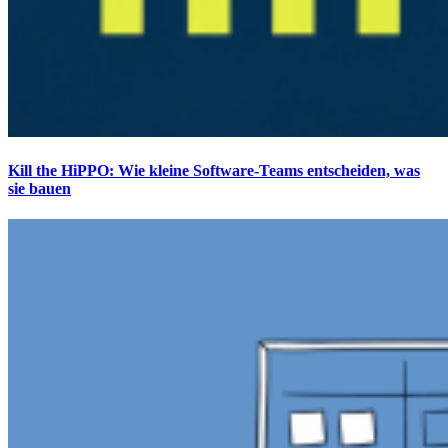
Kill the HiPPO: Wie kleine Software-Teams entscheiden, was
sie bauen