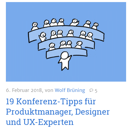
6. Februar 2018
,
von
Wolf Brüning
5
19 Konferenz-Tipps für
Produktmanager, Designer
und UX-Experten