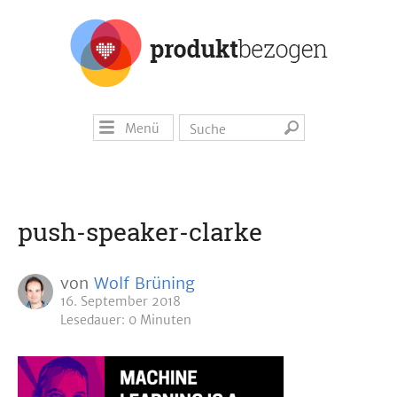
Menü
push-speaker-clarke
von
Wolf Brüning
16. September 2018
Lesedauer: 0 Minuten