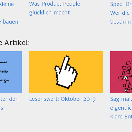
Was Product People
Spec-Dr
kleine
glücklich macht
Wer die 
bestimm
e bauen
e Artikel:
ter den
Lesenswert: Oktober 2019
Sag mal…
as
eigentli
klare En