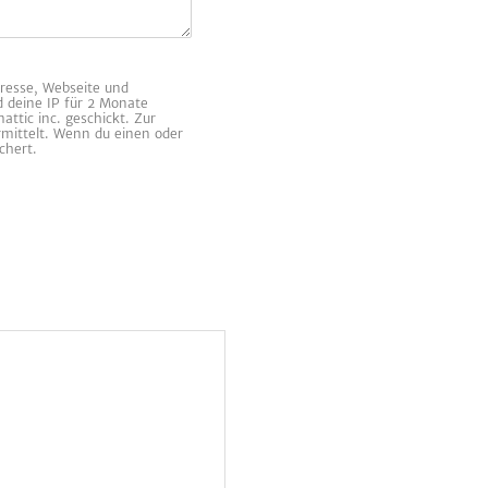
resse, Webseite und
d deine IP für 2 Monate
ttic inc. geschickt. Zur
rmittelt. Wenn du einen oder
chert.