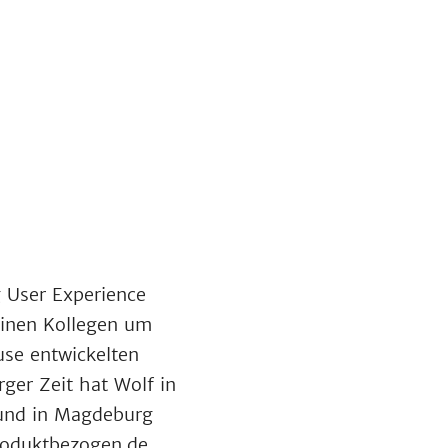
g User Experience
inen Kollegen um
use entwickelten
er Zeit hat Wolf in
 und in Magdeburg
produktbezogen.de