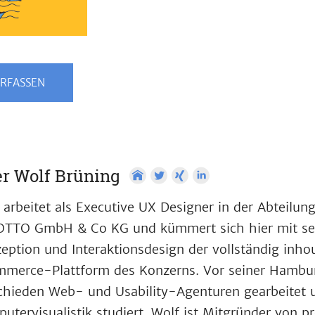
RFASSEN
r Wolf Brüning
 arbeitet als Executive UX Designer in der Abteilun
OTTO GmbH & Co KG und kümmert sich hier mit se
eption und Interaktionsdesign der vollständig inho
merce-Plattform des Konzerns. Vor seiner Hamburg
chieden Web- und Usability-Agenturen gearbeitet
utervisualistik studiert. Wolf ist Mitgründer von 