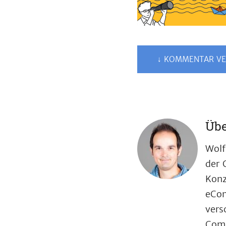
↓ KOMMENTAR VE
Übe
Wolf
der 
Konz
eCom
vers
Comp