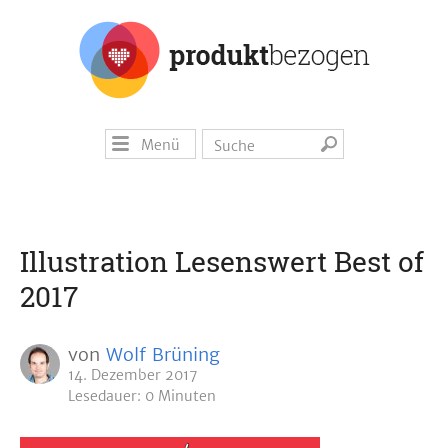
Menü
Illustration Lesenswert Best of
2017
von
Wolf Brüning
14. Dezember 2017
Lesedauer: 0 Minuten