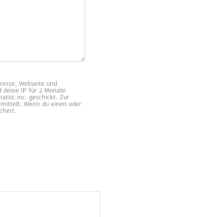
resse, Webseite und
d deine IP für 2 Monate
ttic inc. geschickt. Zur
rmittelt. Wenn du einen oder
chert.