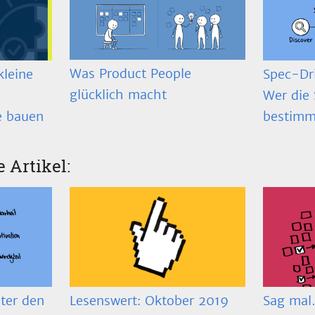
Was Product People
Spec-Dr
kleine
glücklich macht
Wer die 
bestimm
e bauen
e Artikel:
ter den
Lesenswert: Oktober 2019
Sag mal…