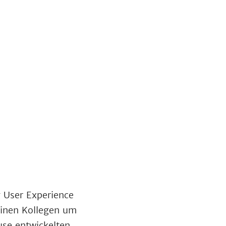
g User Experience
inen Kollegen um
use entwickelten