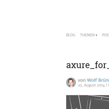
BLOG
THEMEN
POD
axure_for
von
Wolf Brün
25. August 2014