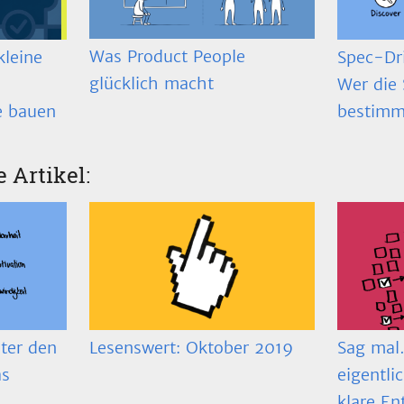
Was Product People
Spec-Dr
kleine
glücklich macht
Wer die 
bestimm
e bauen
e Artikel:
ter den
Lesenswert: Oktober 2019
Sag mal…
as
eigentli
klare En