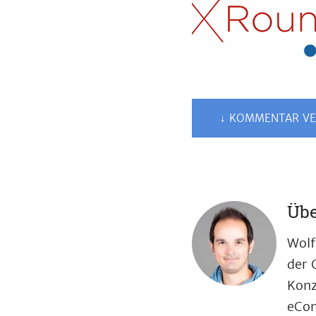
↓ KOMMENTAR VE
Übe
Wolf
der 
Konz
eCom