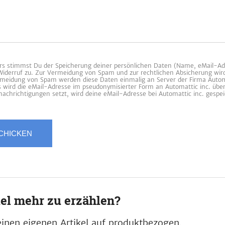
 stimmst Du der Speicherung deiner persönlichen Daten (Name, eMail-Ad
 Widerruf zu. Zur Vermeidung von Spam und zur rechtlichen Absicherung wir
ermeidung von Spam werden diese Daten einmalig an Server der Firma Automa
es wird die eMail-Adresse im pseudonymisierter Form an Automattic inc. übe
achrichtigungen setzt, wird deine eMail-Adresse bei Automattic inc. gespei
iel mehr zu erzählen?
inen eigenen Artikel auf produktbezogen.