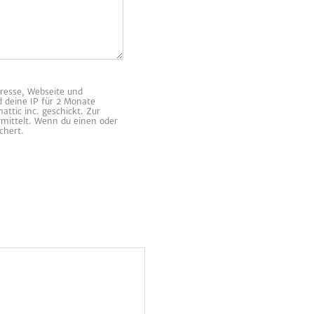
resse, Webseite und
d deine IP für 2 Monate
ttic inc. geschickt. Zur
rmittelt. Wenn du einen oder
chert.