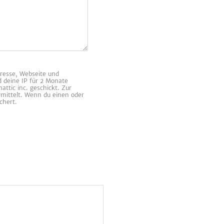
resse, Webseite und
d deine IP für 2 Monate
ttic inc. geschickt. Zur
rmittelt. Wenn du einen oder
chert.