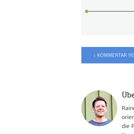
↓ KOMMENTAR VE
Übe
Rain
orie
die 