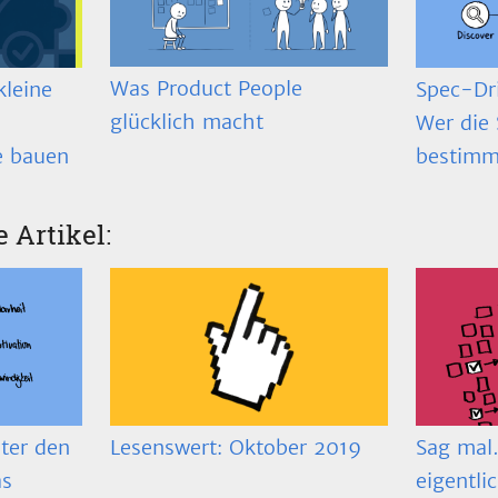
Was Product People
Spec-Dr
kleine
glücklich macht
Wer die 
bestimm
e bauen
e Artikel:
ter den
Lesenswert: Oktober 2019
Sag mal…
as
eigentli