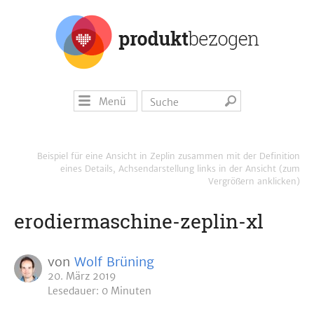
Menü
Beispiel für eine Ansicht in Zeplin zusammen mit der Definition
eines Details, Achsendarstellung links in der Ansicht (zum
Vergrößern anklicken)
erodiermaschine-zeplin-xl
von
Wolf Brüning
20. März 2019
Lesedauer: 0 Minuten