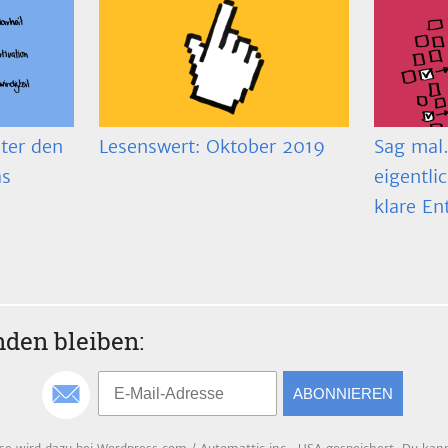
ter den
Lesenswert: Oktober 2019
Sag mal…
as
eigentli
klare En
den bleiben:
ABONNIEREN