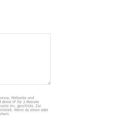
resse, Webseite und
d deine IP für 2 Monate
ttic inc. geschickt. Zur
rmittelt. Wenn du einen oder
chert.