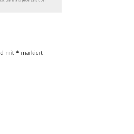
t die Mails jederzeit über
ind mit
*
markiert