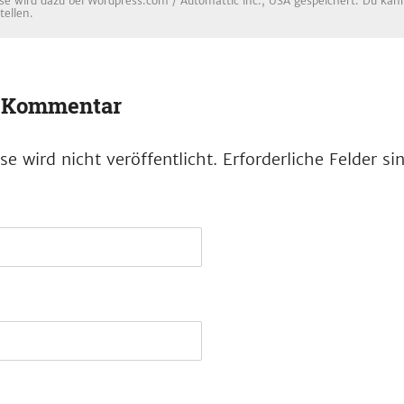
se wird dazu bei Wordpress.com / Automattic inc., USA gespeichert. Du kanns
tellen.
n Kommentar
e wird nicht veröffentlicht.
Erforderliche Felder s