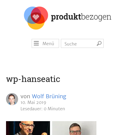
Menü
wp-hanseatic
von
Wolf Brüning
10. Mai 2019
Lesedauer: 0 Minuten