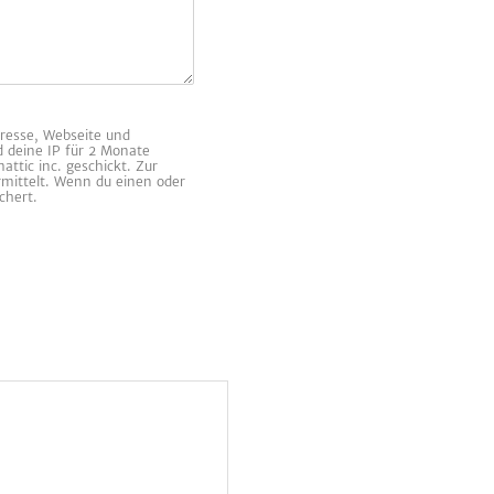
resse, Webseite und
d deine IP für 2 Monate
ttic inc. geschickt. Zur
rmittelt. Wenn du einen oder
chert.