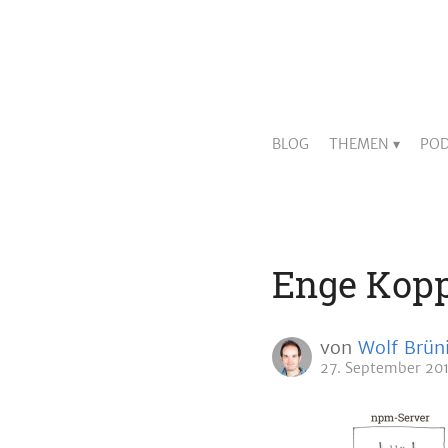
BLOG
THEMEN
POD
Enge Kop
von
Wolf Brün
27. September 20