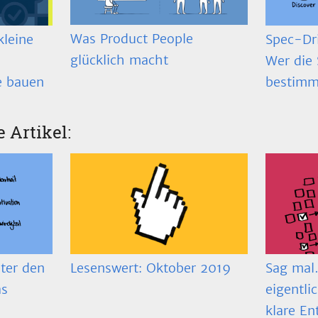
Was Product People
Spec-Dr
kleine
glücklich macht
Wer die 
bestimm
e bauen
e Artikel:
ter den
Lesenswert: Oktober 2019
Sag mal…
as
eigentli
klare En