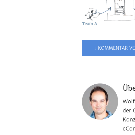
↓ KOMMENTAR VE
Übe
Wolf
der 
Konz
eCom