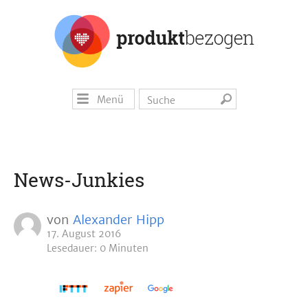
Menü
News-Junkies
von
Alexander Hipp
17. August 2016
Lesedauer: 0 Minuten