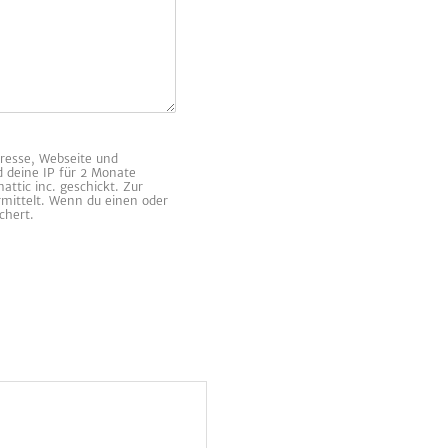
resse, Webseite und
d deine IP für 2 Monate
ttic inc. geschickt. Zur
rmittelt. Wenn du einen oder
chert.