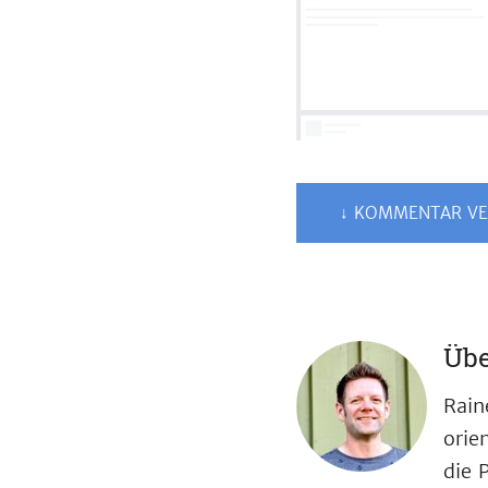
↓ KOMMENTAR VE
Übe
Rain
orie
die 