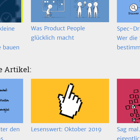
Was Product People
Spec-Dr
kleine
glücklich macht
Wer die 
bestimm
e bauen
e Artikel:
ter den
Lesenswert: Oktober 2019
Sag mal…
as
eigentli