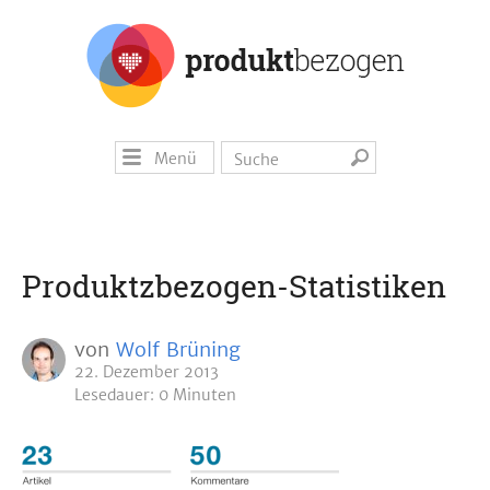
Menü
Produktzbezogen-Statistiken
von
Wolf Brüning
22. Dezember 2013
Lesedauer: 0 Minuten