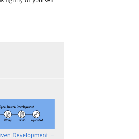
 lightly of yourself
iven Development –