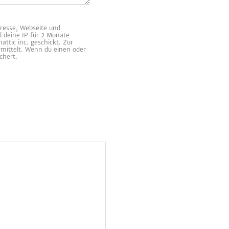
resse, Webseite und
d deine IP für 2 Monate
ttic inc. geschickt. Zur
rmittelt. Wenn du einen oder
chert.