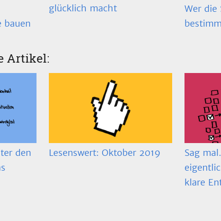
glücklich macht
Wer die 
bestimm
e bauen
e Artikel:
ter den
Lesenswert: Oktober 2019
Sag mal…
as
eigentli
klare En