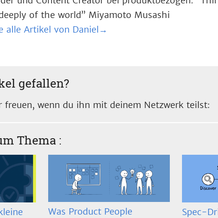
der und Content Creator bei produktbezogen. “Think
deeply of the world” Miyamoto Musashi
e alle Artikel von Daniel→
kel gefallen?
 freuen, wenn du ihn mit deinem Netzwerk teilst:
zum Thema
:
Was Product People
Spec-Dr
kleine