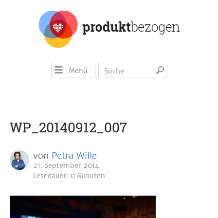
Menü
WP_20140912_007
von
Petra Wille
21. September 2014
Lesedauer: 0 Minuten