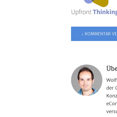
↓ KOMMENTAR VE
Übe
Wolf
der 
Konz
eCom
vers