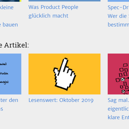
Was Product People
Spec-Dr
kleine
glücklich macht
Wer die 
bestimm
e bauen
e Artikel:
ter den
Lesenswert: Oktober 2019
Sag mal…
as
eigentli
klare En