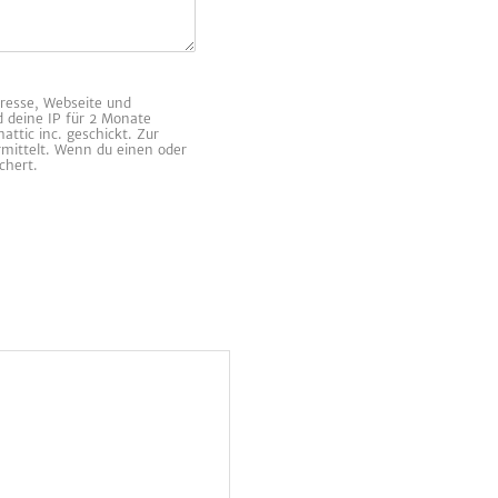
resse, Webseite und
d deine IP für 2 Monate
ttic inc. geschickt. Zur
rmittelt. Wenn du einen oder
chert.