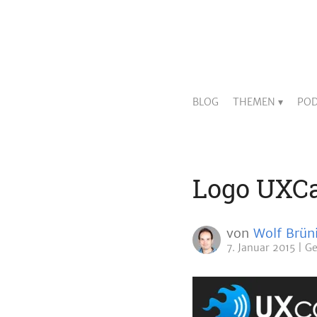
BLOG
THEMEN
POD
Logo UXC
von
Wolf Brün
7. Januar 2015
Ge