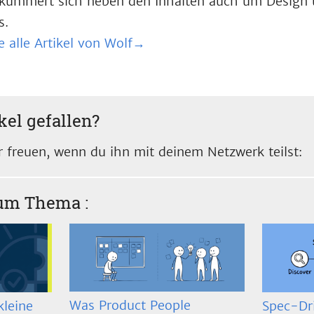
kümmert sich neben den Inhalten auch um Design 
s.
e alle Artikel von Wolf→
kel gefallen?
 freuen, wenn du ihn mit deinem Netzwerk teilst:
zum Thema
:
Was Product People
Spec-Dr
kleine