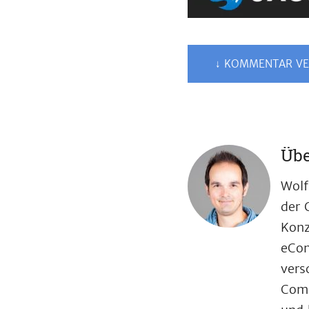
↓ KOMMENTAR VE
Übe
Wolf
der 
Konz
eCom
vers
Comp