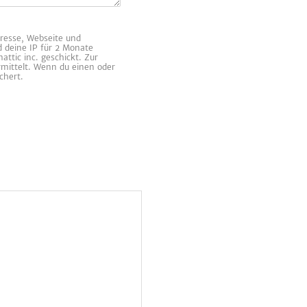
resse, Webseite und
d deine IP für 2 Monate
ttic inc. geschickt. Zur
rmittelt. Wenn du einen oder
chert.