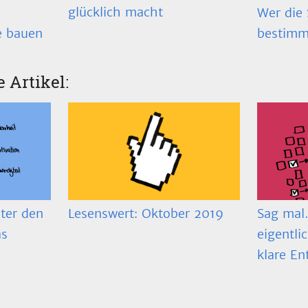
glücklich macht
Wer die 
bestimm
e bauen
e Artikel:
ter den
Lesenswert: Oktober 2019
Sag mal…
as
eigentli
klare En