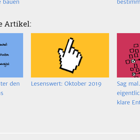
bestimm
e bauen
e Artikel:
ter den
Lesenswert: Oktober 2019
Sag mal…
as
eigentli
klare En