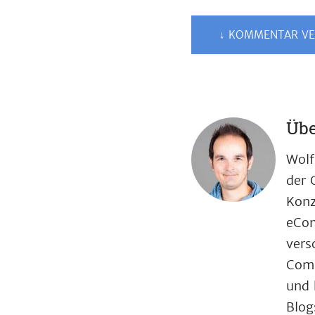
↓ KOMMENTAR VE
Übe
Wolf
der 
Konz
eCom
vers
Comp
und 
Blog