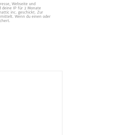
resse, Webseite und
d deine IP für 2 Monate
ttic inc. geschickt. Zur
rmittelt. Wenn du einen oder
chert.