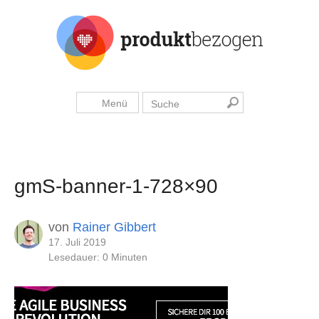
Menü
gmS-banner-1-728×90
von
Rainer Gibbert
17. Juli 2019
Lesedauer: 0 Minuten