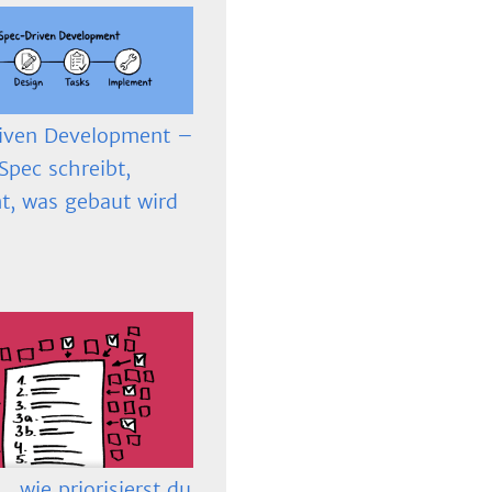
iven Development –
Spec schreibt,
t, was gebaut wird
 wie priorisierst du