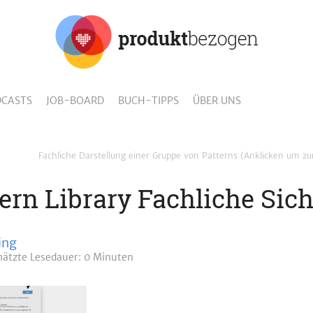
CASTS
JOB-BOARD
BUCH-TIPPS
ÜBER UNS
Fachliche Darstellung einer Gruppe von Patterns (Anklicken um zu
ern Library Fachliche Sich
ing
hätzte
Lesedauer: 0 Minuten