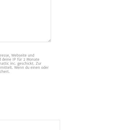
resse, Webseite und
d deine IP für 2 Monate
ttic inc. geschickt. Zur
rmittelt. Wenn du einen oder
chert.