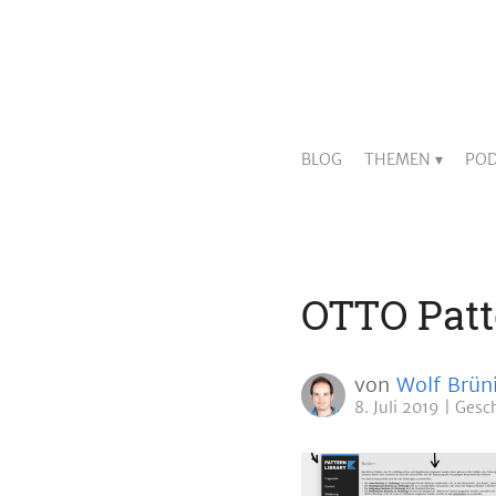
BLOG
THEMEN
POD
OTTO Patt
von
Wolf Brün
8. Juli 2019
Gesc