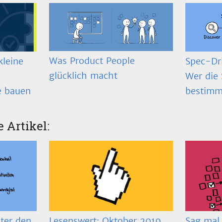
Was Product People
Spec-Dr
kleine
glücklich macht
Wer die 
bestimm
e bauen
e Artikel:
ter den
Lesenswert: Oktober 2019
Sag mal…