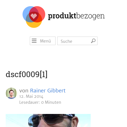
Menü
dscf0009[1]
von
Rainer Gibbert
12. Mai 2014
Lesedauer: 0 Minuten