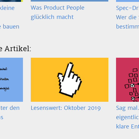
Was Product People
Spec-Dr
kleine
glücklich macht
Wer die 
bestimm
e bauen
e Artikel:
ter den
Lesenswert: Oktober 2019
Sag mal…
as
eigentli
klare En