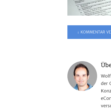
↓ KOMMENTAR VE
Übe
Wolf
der 
Konz
eCom
vers