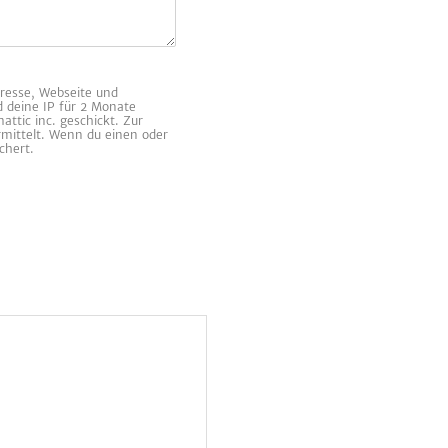
resse, Webseite und
d deine IP für 2 Monate
ttic inc. geschickt. Zur
rmittelt. Wenn du einen oder
chert.