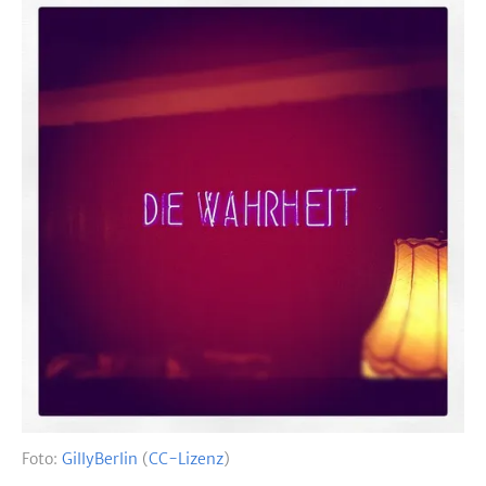
Foto:
GillyBerlin
(
CC-Lizenz
)